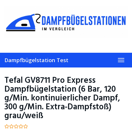
Skip
to
main
content
Dampfbügelstation Test
Toggl
navig
Tefal GV8711 Pro Express
Dampfbügelstation (6 Bar, 120
g/Min. kontinuierlicher Dampf,
300 g/Min. Extra-Dampfstoß)
grau/weiß